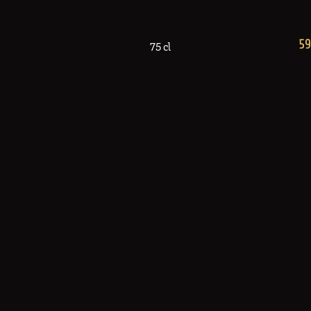
59
75 cl